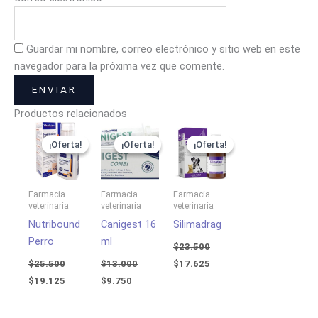
Guardar mi nombre, correo electrónico y sitio web en este
navegador para la próxima vez que comente.
Productos relacionados
El
El
El
El
El
El
precio
precio
precio
precio
precio
precio
¡Oferta!
¡Oferta!
¡Oferta!
¡Oferta!
¡Oferta!
¡Oferta!
original
actual
original
actual
original
actual
era:
es:
era:
es:
era:
es:
$25.500.
$19.125.
$13.000.
$9.750.
$23.500.
$17.625.
Farmacia
Farmacia
Farmacia
veterinaria
veterinaria
veterinaria
Nutribound
Canigest 16
Silimadrag
Perro
ml
$
23.500
$
25.500
$
13.000
$
17.625
$
19.125
$
9.750