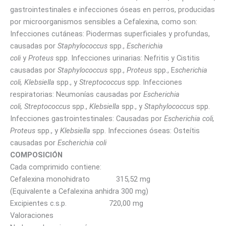
gastrointestinales e infecciones óseas en perros, producidas
por microorganismos sensibles a Cefalexina, como son:
Infecciones cutáneas: Piodermas superficiales y profundas,
causadas por
Staphylococcus
spp.,
Escherichia
coli
y
Proteus
spp. Infecciones urinarias: Nefritis y Cistitis
causadas por
Staphylococcus
spp.,
Proteus
spp., E
scherichia
coli, Klebsiella
spp., y
Streptococcus
spp. Infecciones
respiratorias: Neumonías causadas por
Escherichia
coli,
Streptococcus
spp.,
Klebsiella
spp., y
Staphylococcus
spp.
Infecciones gastrointestinales: Causadas por
Escherichia coli,
Proteus
spp., y
Klebsiella
spp. Infecciones óseas: Osteítis
causadas por
Escherichia coli
COMPOSICIÓN
Cada comprimido contiene:
Cefalexina monohidrato 315,52 mg
(Equivalente a Cefalexina anhidra 300 mg)
Excipientes c.s.p. 720,00 mg
Valoraciones