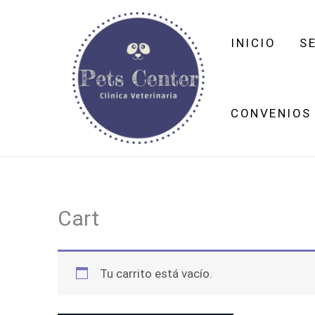
Ir
al
INICIO
S
contenido
CONVENIOS
Cart
Tu carrito está vacío.