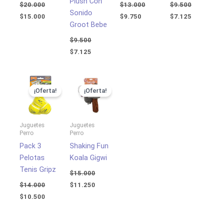
Plush Con
$
20.000
$
13.000
$
9.500
Sonido
$
15.000
$
9.750
$
7.125
Groot Bebe
$
9.500
$
7.125
El
El
El
El
precio
precio
precio
precio
¡Oferta!
¡Oferta!
original
actual
original
actual
era:
es:
era:
es:
$14.000.
$10.500.
$15.000.
$11.250.
Juguetes
Juguetes
Perro
Perro
Pack 3
Shaking Fun
Pelotas
Koala Gigwi
Tenis Gripz
$
15.000
$
14.000
$
11.250
$
10.500