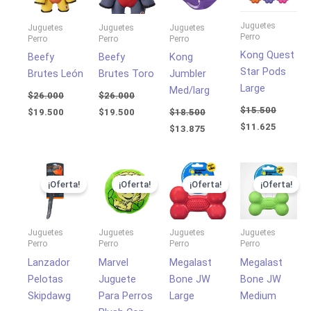
$26.000.
$19.500.
$26.000.
$19.500.
$18.500.
$13.875.
$15.500.
$11.625
Juguetes
Juguetes
Juguetes
Juguetes
Perro
Perro
Perro
Perro
Kong Quest
Beefy
Beefy
Kong
Star Pods
Brutes León
Brutes Toro
Jumbler
Large
Med/larg
$
26.000
$
26.000
$
15.500
$
19.500
$
19.500
$
18.500
$
11.625
$
13.875
El
El
El
El
El
El
El
El
precio
precio
precio
precio
precio
precio
precio
precio
¡Oferta!
¡Oferta!
¡Oferta!
¡Oferta!
original
actual
original
actual
original
actual
original
actual
era:
es:
era:
es:
era:
es:
era:
es:
$20.000.
$15.000.
$9.500.
$7.125.
$13.000.
$9.750.
$9.500.
$7.125.
Juguetes
Juguetes
Juguetes
Juguetes
Perro
Perro
Perro
Perro
Lanzador
Marvel
Megalast
Megalast
Pelotas
Juguete
Bone JW
Bone JW
Skipdawg
Para Perros
Large
Medium