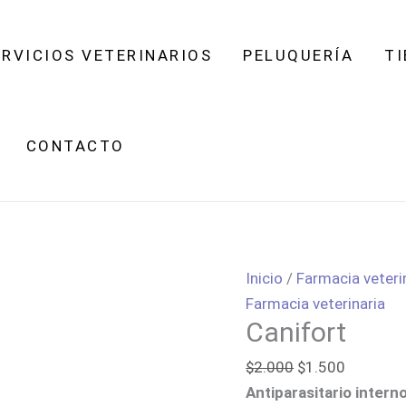
Canifort
El
El
cantidad
precio
precio
ERVICIOS VETERINARIOS
PELUQUERÍA
TI
original
actual
era:
es:
$2.000.
$1.500.
CONTACTO
Inicio
/
Farmacia veteri
Farmacia veterinaria
Canifort
$
2.000
$
1.500
Antiparasitario intern