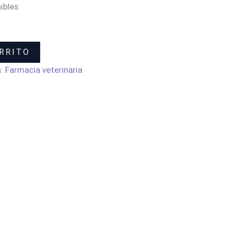
ibles
RRITO
a:
Farmacia veterinaria