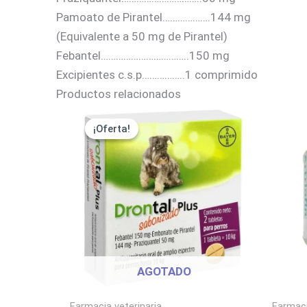
Pamoato de Pirantel……………….144 mg
(Equivalente a 50 mg de Pirantel)
Febantel……………………………..150 mg
Excipientes c.s.p……………..1 comprimido
Productos relacionados
El
El
precio
precio
¡Oferta!
¡Oferta!
original
actual
era:
es:
$10.500.
$7.875.
AGOTADO
Farmacia veterinaria
Farmaci